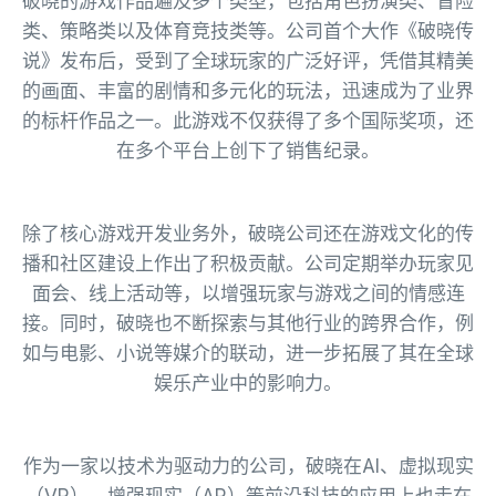
破晓的游戏作品遍及多个类型，包括角色扮演类、冒险
类、策略类以及体育竞技类等。公司首个大作《破晓传
说》发布后，受到了全球玩家的广泛好评，凭借其精美
的画面、丰富的剧情和多元化的玩法，迅速成为了业界
的标杆作品之一。此游戏不仅获得了多个国际奖项，还
在多个平台上创下了销售纪录。
除了核心游戏开发业务外，破晓公司还在游戏文化的传
播和社区建设上作出了积极贡献。公司定期举办玩家见
面会、线上活动等，以增强玩家与游戏之间的情感连
接。同时，破晓也不断探索与其他行业的跨界合作，例
如与电影、小说等媒介的联动，进一步拓展了其在全球
娱乐产业中的影响力。
作为一家以技术为驱动力的公司，破晓在AI、虚拟现实
（VR）、增强现实（AR）等前沿科技的应用上也走在